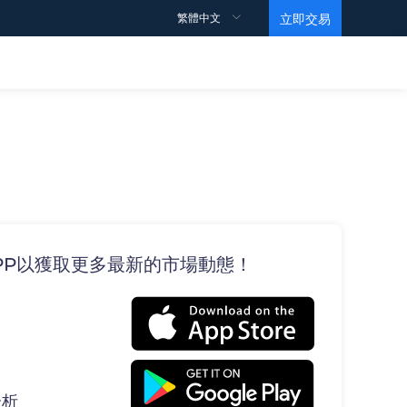
繁體中文
立即交易
交易規則
支持
觀點
教育視頻
合約細則
如何開戶？
點差
如何交易？
如何獲利？
數據
馬丁視頻
交易賬戶
常見問題
情緒指數
基礎
條款和條件
ECN帳戶
E APP以獲取更多最新的市場動態！
投行訂單
Level 1
高杠桿賬戶
黃金ETF持倉報告
Level 2
伊斯蘭賬戶
EIA原油報告
分析