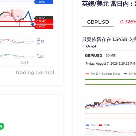
英鎊/美元 當日內 : 目
0.326
GBPUSD
只要依舊存在 1.3458 
1.3558
Trading Central
。
內