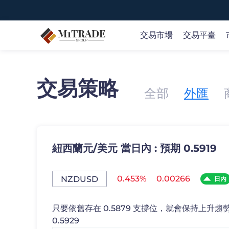
交易市場
交易平臺
交易策略
交易全球市場
隨時隨地開啟交易
市場新聞和研究
教育概況
關於M1 TRADE
全部
外匯
提供70+種交易產品，包括35+外匯貨幣對、黃金、石
我們的產品支持多種下載和使用方式，包括iOS、Andro
隨時了解實時的市場觀點及機會，可操作的交易理念和
M1 TRADE 在交易過程的每個階段為您提供幫助。
我們是值得信賴的在線交易提供商，通過我們創新性的
油、股票、指數、主流的加密貨幣等等。
業策略參考。
臺和應用程序，您可以交易全球金融市場。
概覽 >
開戶
開戶
紐西蘭元/美元 當日內 : 預期 0.5919
或
或
嘗試免費模擬賬戶
嘗試免費模擬賬戶
0.453%
0.00266
NZDUSD
日內
蘋果商店
谷
只要依舊存在 0.5879 支撐位，就會保持上升趨勢，
0.5929