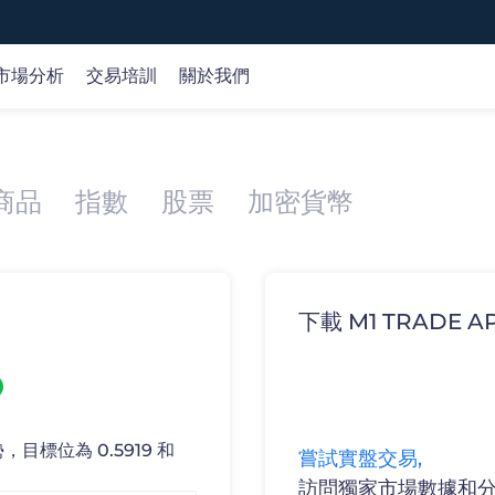
市場分析
交易培訓
關於我們
全球市場
市場分析
在線課程
公司
商品
指數
股票
加密貨幣
外匯
交易策略
基礎知識
關於我們
id、Web和MT5交易平臺。
專
平
概覽 >
商品
交易機會
交易術語
客戶資金保護
指數
產品研究
認識產品
牌照監管
股票
財經日歷
認識交易
選擇我們
加密貨幣
市場分析
下載 M1 TRAD
技術分析
歌商店
網頁端交易
目標位為 0.5919 和
嘗試實盤交易,
訪問獨家市場數據和